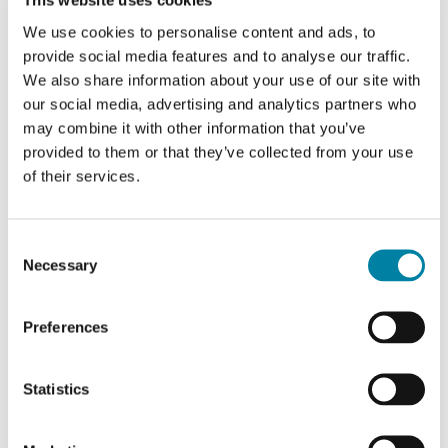
This website uses cookies
(Carbon Disclosure
We use cookies to personalise content and ads, to
provide social media features and to analyse our traffic.
Project)
We also share information about your use of our site with
our social media, advertising and analytics partners who
may combine it with other information that you’ve
provided to them or that they’ve collected from your use
of their services.
Consent
Necessary
Selection
Preferences
Guala Closures recibió
Statistics
el premio "Private