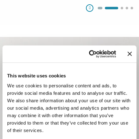
Pausa
This website uses cookies
We use cookies to personalise content and ads, to
provide social media features and to analyse our traffic.
Con la adquisición de KWK, hemos
We also share information about your use of our site with
our social media, advertising and analytics partners who
ampliado nuestra experiencia en cierres y
may combine it with other information that you’ve
accesorios de dosificación farmacéuticos.
provided to them or that they’ve collected from your use
of their services.
El resultado es una división Pharma que