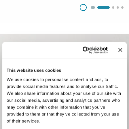
Pausa
This website uses cookies
We use cookies to personalise content and ads, to
provide social media features and to analyse our traffic.
Con la adquisición de KWK, hemos
We also share information about your use of our site with
our social media, advertising and analytics partners who
ampliado nuestra experiencia en cierres y
may combine it with other information that you’ve
accesorios de dosificación farmacéuticos.
provided to them or that they’ve collected from your use
of their services.
El resultado es una división Pharma que