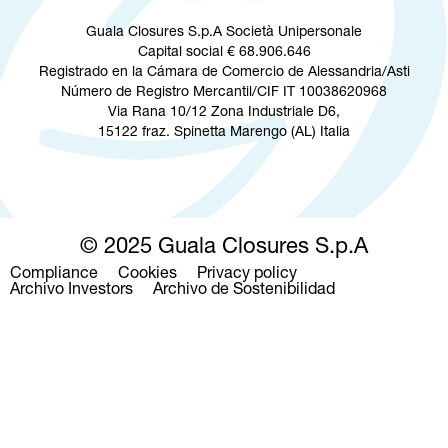
Guala Closures S.p.A Società Unipersonale
Capital social € 68.906.646
Registrado en la Cámara de Comercio de Alessandria/Asti
Número de Registro Mercantil/CIF IT 10038620968
Via Rana 10/12 Zona Industriale D6,
15122 fraz. Spinetta Marengo (AL) Italia
© 2025 Guala Closures S.p.A
Compliance
Cookies
Privacy policy
Footer
Archivo Investors
Archivo de Sostenibilidad
menu
Pasar al contenido principal