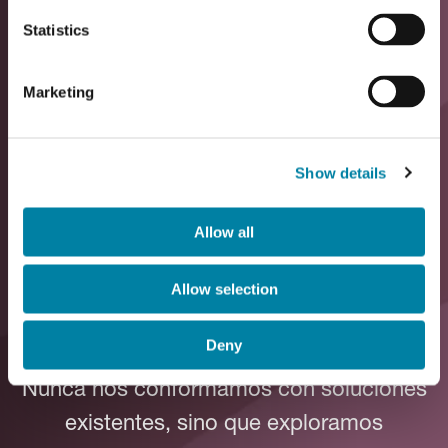
Statistics
Inventiva
Marketing
Explorar y crear nuevos
Show details
caminos y soluciones
Allow all
inéditas para generar
valor
Allow selection
Deny
La inventiva es nuestro rasgo distintivo.
Nunca nos conformamos con soluciones
existentes, sino que exploramos