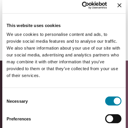
creamos. Estos
cinco valores
fundamentales
definen quiénes somos
como empresa y moldean la forma en que
This website uses cookies
trabajamos juntos para ofrecer excelencia
We use cookies to personalise content and ads, to
a nuestros clientes y crear un impacto
provide social media features and to analyse our traffic.
significativo en el mundo.
We also share information about your use of our site with
our social media, advertising and analytics partners who
may combine it with other information that you’ve
provided to them or that they’ve collected from your use
of their services.
Consent
Necessary
Selection
Preferences