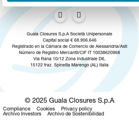
SÍGUENOS EN
Guala Closures S.p.A Società Unipersonale
Capital social € 68.906.646
Registrado en la Cámara de Comercio de Alessandria/Asti
Número de Registro Mercantil/CIF IT 10038620968
Via Rana 10/12 Zona Industriale D6,
15122 fraz. Spinetta Marengo (AL) Italia
© 2025 Guala Closures S.p.A
Compliance
Cookies
Privacy policy
Footer
Archivo Investors
Archivo de Sostenibilidad
menu
Pasar al contenido principal