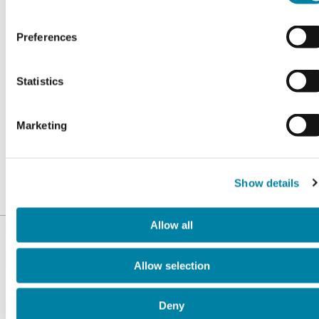
18 OCTUBRE 2024
Preferences
Guala Closures anuncia la consecución de
la
medalla de oro
por parte de
EcoVadis
,
Statistics
plataforma líder en la evaluación de la
sostenibilidad corporativa a nivel global
Marketing
basada en estándares internacionales.
Haga clic
aquì
para leer el comunicado de
Show details
prensa completo (en inglés).
Allow all
Allow selection
Deny