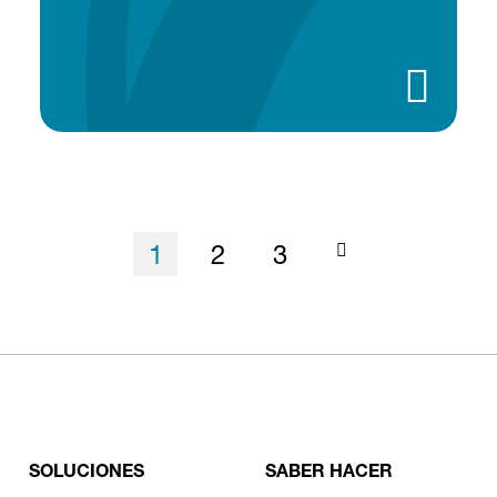
Página actual
Página
Página
1
2
3
SOLUCIONES
SABER HACER