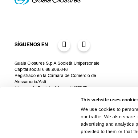
SÍGUENOS EN
Guala Closures S.p.A Società Unipersonale
Capital social € 68.906.646
Registrado en la Cámara de Comercio de
Alessandria/Asti
Número de Registro Mercantil/CIF IT
10038620968
This website uses cookie
Via Rana 10/12 Zona Industriale D6,
15122 fraz. Spinetta Marengo (AL) Italia
We use cookies to personal
our traffic. We also share 
advertising and analytics 
provided to them or that th