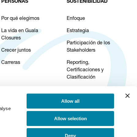
PERSONAS
SOSTENIBILIDAD
Por qué elegirnos
Enfoque
La vida en Guala
Estrategia
Closures
Participación de los
Crecer juntos
Stakeholders
Carreras
Reporting,
Certificaciones y
Clasificación
Gerencia de la
Sostenibilidad
Allow all
alyse
Allow selection
Deny