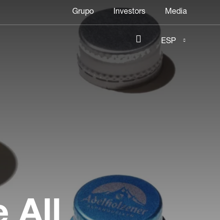
Header
Grupo
Investors
Media
menu
ESP
 All