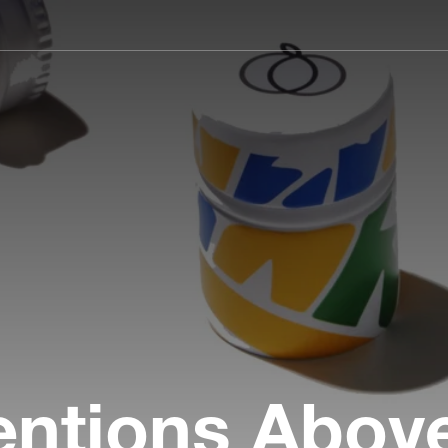
Main
navigation
entions Above