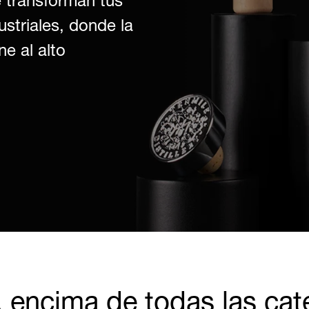
 transforman tus
striales, donde la
ne al alto
, encima de todas las cat