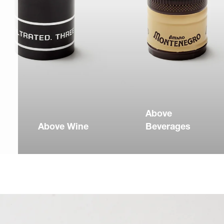
Above
Above Wine
Beverages
Tu vino es arte, y
Tus cervezas y
nuestros cierres se
bebidas merecen
enroscan con estilo
mantenerse frescas
por encima de él.
y esto es
Juntos,
exactamente lo qu
transformamos cada
ofrecen nuestros
botella en una obra
tapones corona y