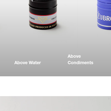
Above
Above Water
Condiments
Cada cierre cuenta
Sus condimentos no
una historia.
solo sazonas los
,
Diseñamos cierres
platos, sino que
que convierten el
también las cocinas.
e
simple acto de abrir
Nuestros cierres
una botella en una
transforman cada
experiencia de
botella en una