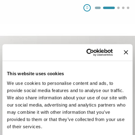
Pausa
This website uses cookies
We use cookies to personalise content and ads, to
provide social media features and to analyse our traffic.
Con la adquisición de KWK, hemos
We also share information about your use of our site with
our social media, advertising and analytics partners who
ampliado nuestra experiencia en cierres y
may combine it with other information that you’ve
accesorios de dosificación farmacéuticos.
provided to them or that they’ve collected from your use
of their services.
El resultado es una división Pharma que