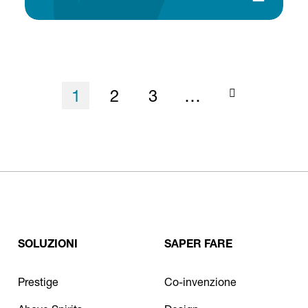
Pagina attuale
Pagina
Pagina
1
2
3
…
SOLUZIONI
SAPER FARE
Prestige
Co-invenzione