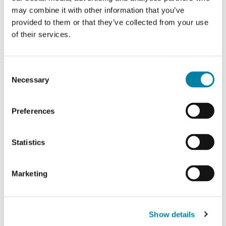
may combine it with other information that you’ve
Le segnalazioni in questione potranno
provided to them or that they’ve collected from your use
essere effettuate da dipendenti,
of their services.
collaboratori e terze parti, attraverso il
seguente portale dedicato.
Consent
Necessary
Selection
Preferences
ACCEDI ALLA PIATTAFORMA
Statistics
Attraverso la piattaforma whistleblowing
Marketing
tutto il personale interno e gli stakeholders
di Guala Closures possono segnalare
Show details
presunte irregolarità, violazioni, fatti o