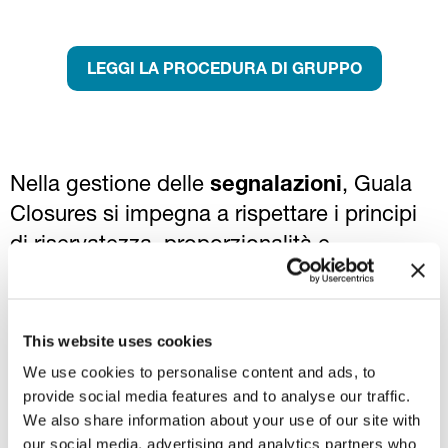
LEGGI LA PROCEDURA DI GRUPPO
Nella gestione delle
segnalazioni
, Guala
Closures si impegna a rispettare i principi
di riservatezza, proporzionalità e
imparzialità, a riconoscere la buona fede
dei segnalanti e a garantirne l’anonimato.
Guala Closures non tollera alcuna forma di
This website uses cookies
minaccia, ritorsione o discriminazione,
We use cookies to personalise content and ads, to
anche solo tentata nei confronti dei
provide social media features and to analyse our traffic.
We also share information about your use of our site with
soggetti segnalanti.
our social media, advertising and analytics partners who