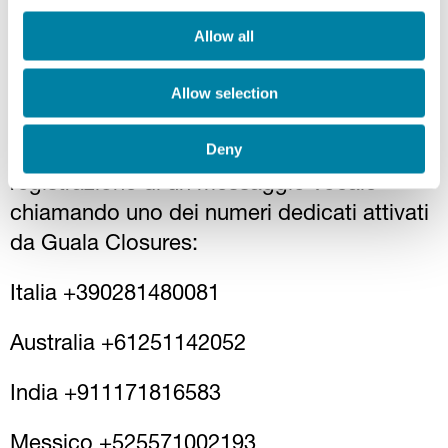
comportamenti contrari ai valori del
Allow all
Gruppo, al Codice Etico e ad altre norme
interne, leggi italiane ed europee.
Allow selection
Le segnalazioni whistleblowing potranno
Deny
essere effettuate anche mediante la
registrazione di un messaggio vocale
chiamando uno dei numeri dedicati attivati
da Guala Closures:
Italia +390281480081
Australia +61251142052
India +911171816583
Messico +525571002193