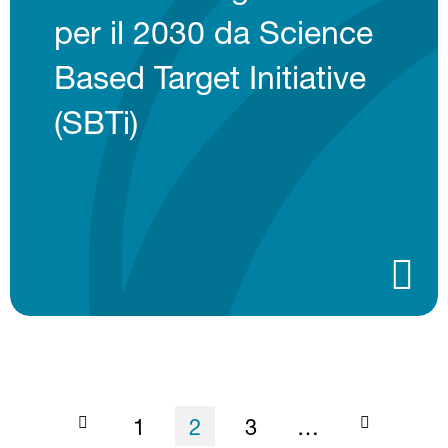
per il 2030 da Science
Based Target Initiative
(SBTi)
Paginazione
Pagina
Pagina attuale
Pagina
1
2
3
…