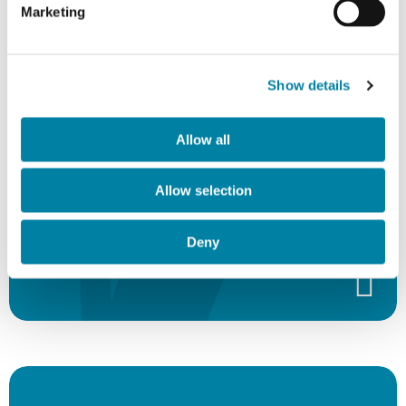
Marketing
Equity Wire ESG
European 2023" -
Show details
"Best Corporate
Allow all
Sustainability Strategy"
Allow selection
Deny