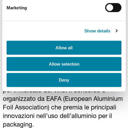
Marketing
Show details
Allow all
Maggio 2020: Guala Closures ha ricevuto il
Allow selection
prestigioso riconoscimento, Alufoil Trophy
2020 nella categoria “Marketing + Design”
Deny
per la sua chiusura a vite Savin Prestige
per il mercato del vino. Il concorso è
organizzato da EAFA (European Aluminium
Foil Association) che premia le principali
innovazioni nell’uso dell’alluminio per il
packaging.