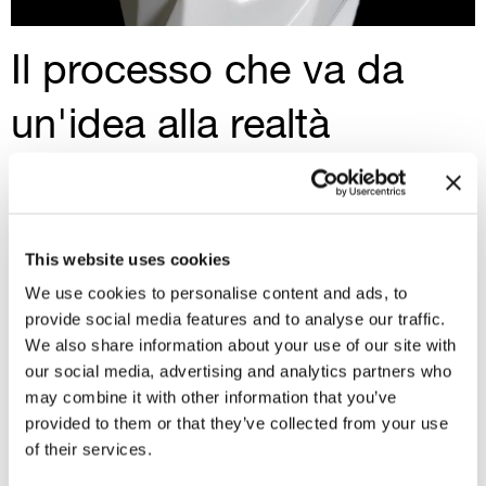
Il processo che va da
un'idea alla realtà
Il processo di co-invenzione inizia sempre
da una necessità precisa, per poi prendere
This website uses cookies
progressivamente una forma concreta
We use cookies to personalise content and ads, to
grazie alla scelta di
materiali, design e
provide social media features and to analyse our traffic.
forme
. Un
sistema di produzione
We also share information about your use of our site with
flessibile
ci consente di soddisfare tutti i
our social media, advertising and analytics partners who
tipi di specifiche, dalle grandi aziende con
may combine it with other information that you’ve
provided to them or that they’ve collected from your use
alti volumi ai clienti più piccoli e
of their services.
specializzati. Il risultato sono prodotti