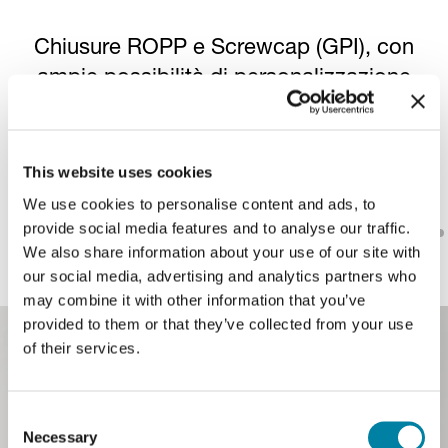
Chiusure ROPP e Screwcap (GPI), con
ampie possibilità di personalizzazione
per un packaging premium e
funzionale.
This website uses cookies
We use cookies to personalise content and ads, to
provide social media features and to analyse our traffic.
Pausa
We also share information about your use of our site with
our social media, advertising and analytics partners who
may combine it with other information that you’ve
provided to them or that they’ve collected from your use
of their services.
Progettati per
Consent
Necessary
Selection